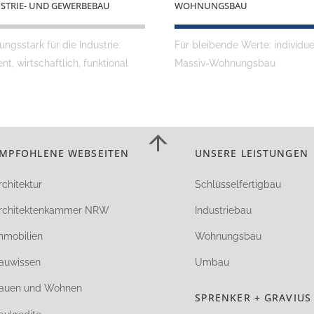
STRIE- UND GEWERBEBAU
WOHNUNGSBAU
ungsstark für die Industrie:
Für bleibende Werte: individue
ient, wirtschaftlich, funktional
Massiv-Wohnungsbau
Back
MPFOHLENE WEBSEITEN
UNSERE LEISTUNGEN
To
Top
rchitektur
Schlüsselfertigbau
rchitektenkammer NRW
Industriebau
mmobilien
Wohnungsbau
auwissen
Umbau
auen und Wohnen
SPRENKER + GRAVIUS