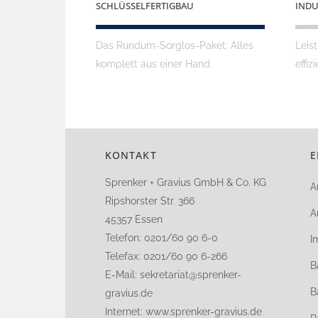
SCHLÜSSELFERTIGBAU
INDU
Das Rundum-Sorglos-Paket: Alles
Leist
komplett aus einer Hand.
effiz
KONTAKT
E
Sprenker + Gravius GmbH & Co. KG
A
Ripshorster Str. 366
A
45357 Essen
Telefon: 0201/60 90 6-0
I
Telefax: 0201/60 90 6-266
B
E-Mail:
sekretariat@sprenker-
B
gravius.de
Internet: www.sprenker-gravius.de