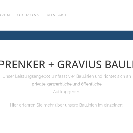
NZEN
ÜBER UNS
KONTAKT
SPRENKER + GRAVIUS BAUL
Unser Leistungsangebot umfasst vier Baulinien und richtet sich an
private, gewerbliche und öffentliche
Auftraggeber.
Hier erfahren Sie mehr über unsere Baulinien im einzelnen: