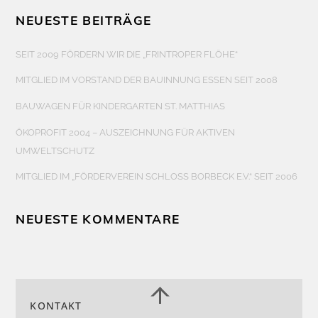
NEUESTE BEITRÄGE
SEIT 2009 FÖRDERN WIR DIE „FRINTROPER FLÖHE“
MITGLIED IM VORSTAND DER BAUINNUNG ESSEN SEIT 2008
BAUWAGEN FÜR KINDERGARTEN ST. MATTHIAS
ÖKOPROFIT 2004 – AUSZEICHNUNG FÜR AKTIVEN
UMWELTSCHUTZ
MITGLIED IM „FÖRDERVEREIN SCHLOSS BORBECK E.V.“ SEIT 2006
NEUESTE KOMMENTARE
Back
KONTAKT
To