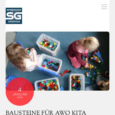
Skip
Men
to
content
4
JANUAR
2023
BAUSTEINE FÜR AWO KITA