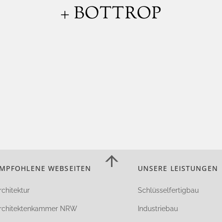
+ BOTTROP
Back
MPFOHLENE WEBSEITEN
UNSERE LEISTUNGEN
To
Top
rchitektur
Schlüsselfertigbau
rchitektenkammer NRW
Industriebau