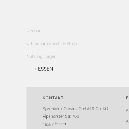
Neubau
Ort: Schürmannstr, Bottrop
Nutzung: Lager
+ ESSEN
KONTAKT
E
Sprenker + Gravius GmbH & Co. KG
A
Ripshorster Str. 366
A
45357 Essen